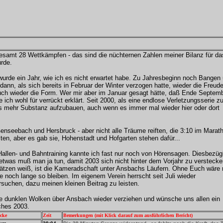
esamt 28 Wettkämpfen - das sind die nüchternen Zahlen meiner Bilanz für da
urde.
 wurde ein Jahr, wie ich es nicht erwartet habe. Zu Jahresbeginn noch Bange
 dann, als sich bereits in Februar der Winter verzogen hatte, wieder die Freud
 auch wieder die Form. Wer mir aber im Januar gesagt hätte, daß Ende Septem
 ich wohl für verrückt erklärt. Seit 2000, als eine endlose Verletzungsserie 
was mehr Substanz aufzubauen, auch wenn es immer mal wieder hier oder dort
nseebach und Hersbruck - aber nicht alle Träume reiften, die 3:10 im Marat
ten, aber es gab sie, Hohenstadt und Hofgarten stehen dafür...
Hallen- und Bahntraining kannte ich fast nur noch von Hörensagen. Diesbezügl
detwas muß man ja tun, damit 2003 sich nicht hinter dem Vorjahr zu versteck
hätzen weiß, ist die Kameradschaft unter Ansbachs Läufern. Ohne Euch wär
 noch lange so bleiben. Im eigenem Verein herrscht seit Juli wieder
rsuchen, dazu meinen kleinen Beitrag zu leisten.
 die dunklen Wolken über Ansbach wieder verziehen und wünsche uns allen ein
ches 2003.
ecke
Zeit
Bemerkungen (mit Klick darauf zum ausführlichen Bericht)