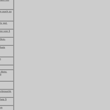
en auch zu
iv gut.
inn von 3
10km-
 hats
m
 dazu.
it
erbraucht,
latz 5
 im