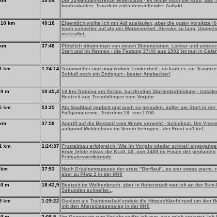
 km
39:04
Die 39-Minuten-Grenze widerstand - es fehlte noch die Kraft, das
hochzuhalten. Trotzdem zufriedenstellender Auftakt
 10 km
40:18
Eigentlich wollte ich mit Adi auslaufen, aber die guten Vorsätze l
noch schneller auf als der Morgennebel. Strecke zu lang, Doppels
verkraftet.
 km
37:48
Plötzlich träumt man von neuen Dimensionen. Locker und unbes
Start und im Rennen - die Festung 37:40 aus 1992 ist nun in Gefa
1 km
1:24:14
Traumwetter und ungewohnte Lockerheit - so kam es zur Traumze
Schluß noch ein Endspurt - bester Ansbacher!
00 m
10:45,4
18 km-Training am Vortag, kurzfristige Startentscheidung - trotzdem
Bestzeit aus Treuchtlingen vom Vorjahr
5 km
53:25
Als Spaßlauf geplant und auch so gelaufen, außer am Start in der
Fußgängerzone. Trotzdem 18. von 1700
 km
37:58
Angriff auf die Bestzeit vom Winde verweht - Schicksal. Um Vizeme
aufgrund Meldechaos im Verein betrogen - der Frust saß tief...
1 km
1:24:37
Frustabbau erfolgreich: Wie im Vorjahr wieder schnell angegang
Ende fehlte etwas die Kraft. 59. von 1400 im Finale der geplanten
Frühjahrswettkämpfe
 km
37:53
Nach Erkältungspause der erste "Dorflauf", es war etwas warm, r
aber zu Platz 2 in der M40
00 m
18:42,9
Bestzeit im Wolkenbruch, aber in Hohenstadt war ich an der 5km
Sekunden schneller..
.
5 km
1:29:22
Geplant als Trainingslauf endete die Hitzeschlacht rund um den 
mit den Altersklassensieg in der M40
00 m
3:08,5
Im Gegensatz zum Vorjahr wußte ich nun, was mich erwartet. Ich