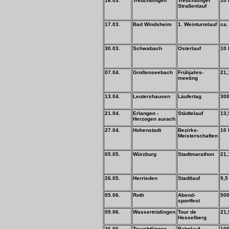
16.03.
Treuchtlingen
Treuchtlinger
10
Straßenlauf
17.03.
Bad Windsheim
1. Weinturmlauf
ca.
30.03.
Schwabach
Osterlauf
10
07.04.
Großenseebach
Frühjahrs-
21,
meeting
13.04.
Leutershausen
Läufertag
30
21.04.
Erlangen -
Städtelauf
13,
Herzogen aurach
27.04.
Hohenstadt
Bezirks-
10
Meisterschaften
05.05.
Würzburg
Stadtmarathon
21,
26.05.
Herrieden
Stadtlauf
9,5
05.06.
Roth
Abend-
50
sportfest
09.06.
Wassertrüdingen
Tour de
21,
Hesselberg
26.06.
Treuchtlingen
Bahnlauf
10