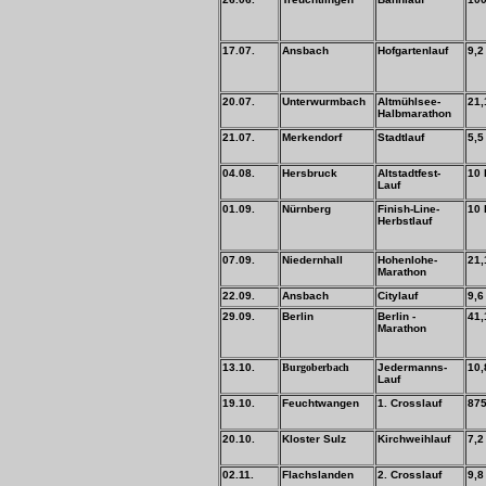
17.07.
Ansbach
Hofgartenlauf
9,2
20.07.
Unterwurmbach
Altmühlsee-
21,
Halbmarathon
21.07.
Merkendorf
Stadtlauf
5,5
04.08.
Hersbruck
Altstadtfest-
10
Lauf
01.09.
Nürnberg
Finish-Line-
10 
Herbstlauf
07.09.
Niedernhall
Hohenlohe-
21,
Marathon
22.09.
Ansbach
Citylauf
9,6
29.09.
Berlin
Berlin -
41,
Marathon
13.10.
Burgoberbach
Jedermanns-
10,
Lauf
19.10.
Feuchtwangen
1. Crosslauf
87
20.10.
Kloster Sulz
Kirchweihlauf
7,2
02.11.
Flachslanden
2. Crosslauf
9,8