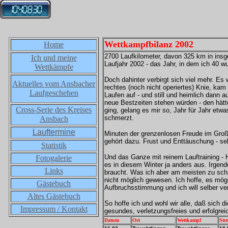
Wettkampfbilanz 2002
Home
2700 Laufkilometer, davon 325 km in insg
Ich und meine
Laufjahr 2002 - das Jahr, in dem ich 40 w
Wettkämpfe
Doch dahinter verbirgt sich viel mehr. Es
Aktuelles vom Ansbacher
rechtes (noch nicht operiertes) Knie, kam
Laufgeschehen
Laufen auf - und still und heimlich dann
neue Bestzeiten stehen würden - den hätte
Cross-Serie des Kreises
ging, gelang es mir so, Jahr für Jahr et
schmerzt.
Ansbach
Lauftermine
Minuten der grenzenlosen Freude im Große
gehört dazu. Frust und Enttäuschung - sel
Statistik
Und das Ganze mit reinem Lauftraining - 
Fotogalerie
es in diesem Winter ja anders aus. Irgen
Links
braucht. Was ich aber am meisten zu sc
nicht möglich gewesen. Ich hoffe, es möge
Gästebuch
Aufbruchsstimmung und ich will selber ve
Altes Gästebuch
So hoffe ich und wohl wir alle, daß sich
Impressum / Kontakt
gesundes, verletzungsfreies und erfolgrei
Datum
Ort
Wettkampf
Str