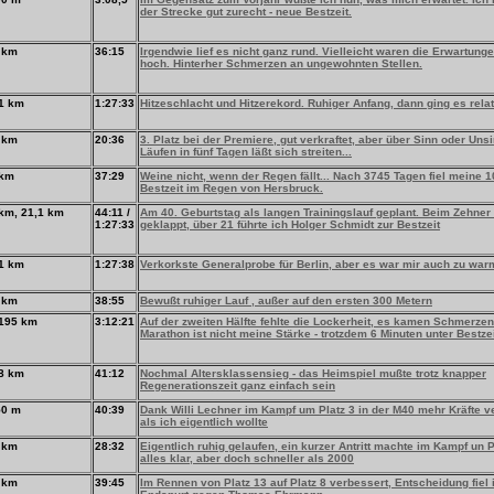
der Strecke gut zurecht - neue Bestzeit.
 km
36:15
Irgendwie lief es nicht ganz rund. Vielleicht waren die Erwartung
hoch. Hinterher Schmerzen an ungewohnten Stellen.
1 km
1:27:33
Hitzeschlacht und Hitzerekord. Ruhiger Anfang, dann ging es relat
 km
20:36
3. Platz bei der Premiere, gut verkraftet, aber über Sinn oder Uns
Läufen in fünf Tagen läßt sich streiten...
 km
37:29
Weine nicht, wenn der Regen fällt... Nach 3745 Tagen fiel meine 
Bestzeit im Regen von Hersbruck.
km, 21,1 km
44:11 /
Am 40. Geburtstag als langen Trainingslauf geplant. Beim Zehner
1:27:33
geklappt, über 21 führte ich Holger Schmidt zur Bestzeit
1 km
1:27:38
Verkorkste Generalprobe für Berlin, aber es war mir auch zu war
 km
38:55
Bewußt ruhiger Lauf , außer auf den ersten 300 Metern
195 km
3:12:21
Auf der zweiten Hälfte fehlte die Lockerheit, es kamen Schmerzen
Marathon ist nicht meine Stärke - trotzdem 6 Minuten unter Bestze
8 km
41:12
Nochmal Altersklassensieg - das Heimspiel mußte trotz knapper
Regenerationszeit ganz einfach sein
50 m
40:39
Dank Willi Lechner im Kampf um Platz 3 in der M40 mehr Kräfte v
als ich eigentlich wollte
 km
28:32
Eigentlich ruhig gelaufen, ein kurzer Antritt machte im Kampf un P
alles klar, aber doch schneller als 2000
 km
39:45
Im Rennen von Platz 13 auf Platz 8 verbessert, Entscheidung fiel