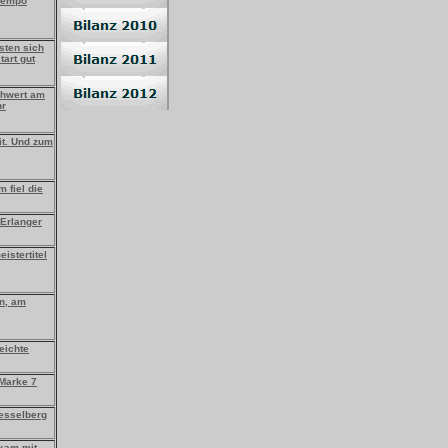
 Tempo
östen sich
tart gut
chwert am
hr
it. Und zum
 fiel die
 Erlanger
istertitel
en, am
eichte
-Marke 7
Hesselberg
 kam mit