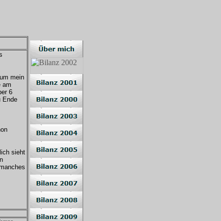
s
n um mein
e am
ber 6
zu Ende
hon
ich sieht
en
e manches