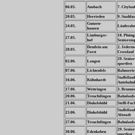
06.05.
Ansbach
7. Citylau
20.05.
Herrieden
9. Stadtla
Gunzen-
24.05.
Läuferab
hausen
Limburger-
18. Pfning
27.05.
hof
Seniorensp
Dentlein am
2. Jederm
28.05.
Forst
Crosslauf
29. Senior
02.06.
Langen
sportfest
07.06.
Lichtenfels
Bahnserie
Staffellau
16.06.
Kühnhardt
Autobahn
17.06.
Wettringen
3. Brunne
20.06.
Treuchtlingen
Bahnlaufs
21.06.
Dinkelsbühl
Steffi-Fuc
Staffellau
23.06.
Dinkelsbühl
Altstadt
27.06.
Treuchtlingen
Bahnlaufs
29. Senior
30.06.
Edenkoben
sportfest