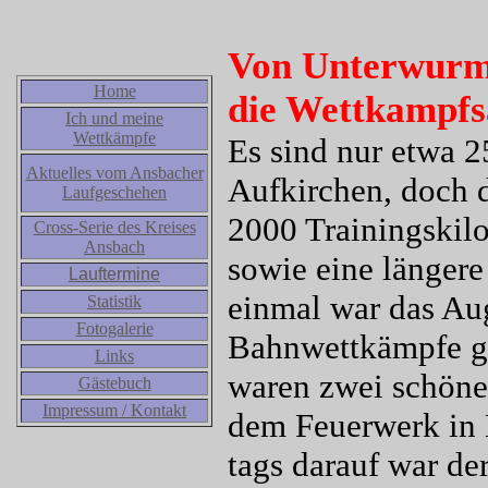
Von Unterwurmb
Home
die Wettkampfs
Ich und meine
Wettkämpfe
Es sind nur etwa 
Aktuelles vom Ansbacher
Aufkirchen, doch 
Laufgeschehen
2000 Trainingskilo
Cross-Serie des Kreises
Ansbach
sowie eine länger
Lauftermine
einmal war das Au
Statistik
Fotogalerie
Bahnwettkämpfe ger
Links
waren zwei schöne 
Gästebuch
Impressum / Kontakt
dem Feuerwerk in 
tags darauf war de