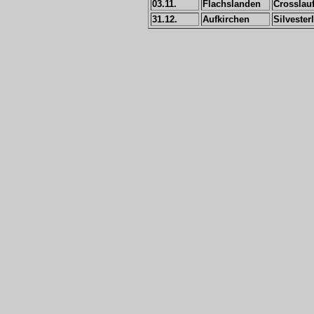
03.11.
Flachslanden
Crosslau
31.12.
Aufkirchen
Silvester