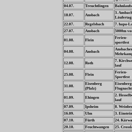
04.07.
Treuchtlingen
Bahnlaufs
3. Ansbac
18.07.
Ansbach
Läufertag
22.07.
Regelsbach
7. hapa-L
27.07.
Ansbach
5000m vo
Ferien-
01.08.
Flein
sportfest
Ansbache
04.08.
Ansbach
Mehrkamp
7. Kirchw
12.08.
Roth
lauf
Ferien-
25.08.
Flein
Sportfest
Eisenberg
Eisenberg
31.08.
(Pfalz)
Flugnacht
2. Hesselb
01.09.
Ehingen
lauf
07.09.
Ipsheim
8. Weinbe
16.09.
Ulm
3. Einste
07.10.
Fürth
24. Kärwa
20.10.
Feuchtwangen
25. Crossl