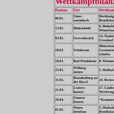
Wettkampfbilan
Datum
Ort
Wettka
Unter-
Dreikönig
06.01.
wurmbach
Benefizla
6. Dinkels
13.01.
Dinkelsbühl
Winterlau
14. Neuki
03.02.
Grevenbroich
Crosslauf
Mitterfrä
18.02.
Veitsbronn
Crossmeie
schafen
18.03.
Bad Windsheim
8. Weintu
Wilburg-
25.03.
1. Hobbyl
stetten
Brandenburg an
31.03.
24. Beetzs
der Havel
Leuters-
27. Läufer
21.04.
hausen
Werfertag
Gunzen-
29.04.
“Krumme 
hausen
Neuen-
1. Diakoni
01.05.
dettelsau
Benefizla