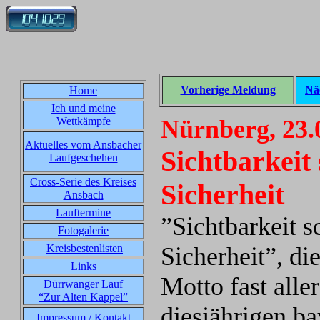
Vorherige Meldung
Nä
Home
Ich und meine
Wettkämpfe
Nürnberg, 23.
Aktuelles vom Ansbacher
Sichtbarkeit 
Laufgeschehen
Cross-Serie des Kreises
Sicherheit
Ansbach
Lauftermine
”Sichtbarkeit s
Fotogalerie
Kreisbestenlisten
Sicherheit”, die
Links
Motto fast aller
Dürrwanger Lauf
“Zur Alten Kappel”
diesjährigen b
Impressum / Kontakt