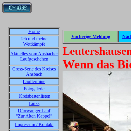
Home
Vorherige Meldung
Näc
Ich und meine
Wettkämpfe
Leutershausen
Aktuelles vom Ansbacher
Laufgeschehen
Wenn das Bier
Cross-Serie des Kreises
Ansbach
Lauftermine
Fotogalerie
Kreisbestenlisten
Links
Dürrwanger Lauf
“Zur Alten Kappel”
Impressum / Kontakt