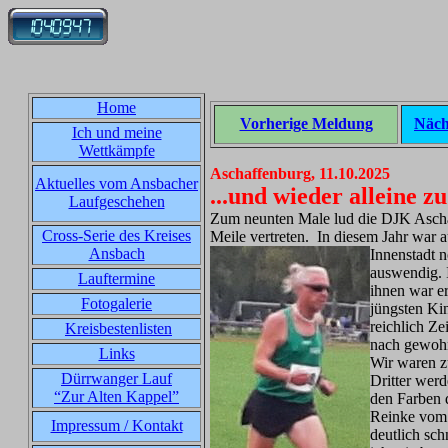
Home
Vorherige Meldung
Näch
Ich und meine
Wettkämpfe
Aschaffenburg, 11.10.2025
Aktuelles vom Ansbacher
...und wieder alleine z
Laufgeschehen
Zum neunten Male lud die DJK Ascha
Cross-Serie des Kreises
Meile vertreten. In diesem Jahr war
Ansbach
Innenstadt 
auswendig. 
Lauftermine
ihnen war e
Fotogalerie
jüngsten Kin
reichlich Z
Kreisbestenlisten
nach gewoh
Links
Wir waren zu
Dürrwanger Lauf
Dritter wer
“Zur Alten Kappel”
den Farben 
Reinke vom
Impressum / Kontakt
deutlich schn