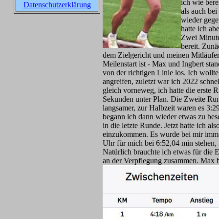
ich wie ber
Datenschutzerklärung
als auch be
wieder gege
hatte ich ab
Zwei Minute
bereit. Zunä
dem Zielgericht und meinen Mitläufer
Meilenstart ist - Max und Ingbert st
von der richtigen Linie los. Ich woll
angreifen, zuletzt war ich 2022 schne
gleich vorneweg, ich hatte die erste 
Sekunden unter Plan. Die Zweite Ru
langsamer, zur Halbzeit waren es 3:2
begann ich dann wieder etwas zu bes
in die letzte Runde. Jetzt hatte ich a
einzukommen. Es wurde bei mir immer 
Uhr für mich bei 6:52,04 min stehen,
Natürlich brauchte ich etwas für die
an der Verpflegung zusammen. Max br