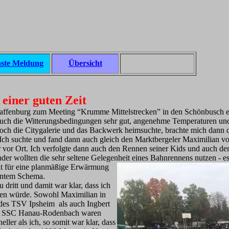
ste Meldung
Übersicht
u einer guten Zeit
ffenburg zum Meeting “Krumme Mittelstrecken” in den Schönbusch ei
 auch die Witterungsbedingungen sehr gut, angenehme Temperaturen u
noch die Citygalerie und das Backwerk heims
uchte, brachte mich dann
Ich suchte und fand dann auch gleich den Marktbergeler Maximilian vo
r vor Ort. Ich verfolgte dann auch den Rennen seiner Kids und auch d
der wollten die sehr seltene Gelegenheit eines Bahnrennens nutzen - es
eit für eine planmäßige Erwärmung
ntem Schema.
 dritt und damit war klar, dass ich
den würde. Sowohl Maximilian in
des TSV Ipsheim als auch Ingbert
 SSC Hanau-Rodenbach waren
eller als ich, so somit war klar, dass