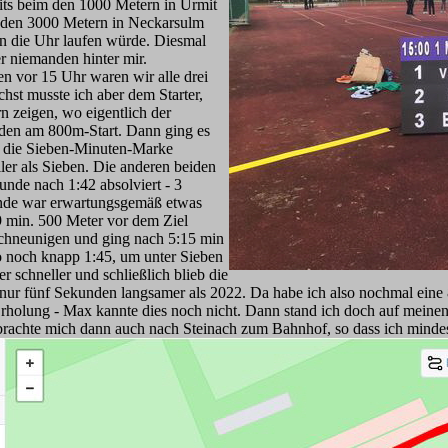
eits beim den 1000 Metern in Urmit
i den 3000 Metern in Neckarsulm
n die Uhr laufen würde. Diesmal
er niemanden hinter mir.
n vor 15 Uhr waren wir alle drei
chst musste ich aber dem Starter,
n zeigen, wo eigentlich der
anden am 800m-Start. Dann ging es
te die Sieben-Minuten-Marke
ller als Sieben. Die anderen beiden
Runde nach 1:42 absolviert - 3
nde war erwartungsgemäß etwas
9 min. 500 Meter vor dem Ziel
chneunigen und ging nach 5:15 min
lso noch knapp 1:45, um unter Sieben
schneller und schließlich blieb die
 nur fünf Sekunden langsamer als 2022. Da habe ich also nochmal eine
 Erholung - Max kannte dies noch nicht. Dann stand ich doch auf mein
achte mich dann auch nach Steinach zum Bahnhof, so dass ich mindes