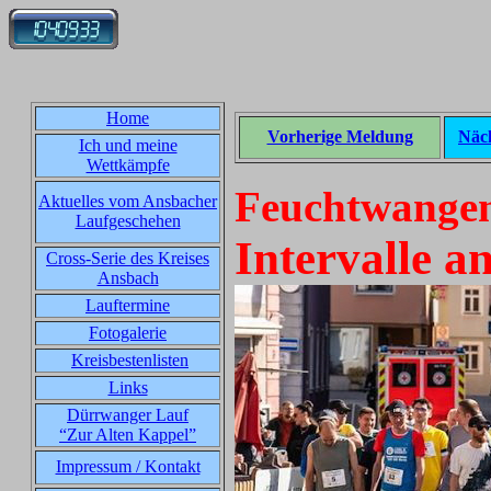
Home
Vorherige Meldung
Näc
Ich und meine
Wettkämpfe
Feuchtwangen
Aktuelles vom Ansbacher
Laufgeschehen
Intervalle a
Cross-Serie des Kreises
Ansbach
Lauftermine
Fotogalerie
Kreisbestenlisten
Links
Dürrwanger Lauf
“Zur Alten Kappel”
Impressum / Kontakt