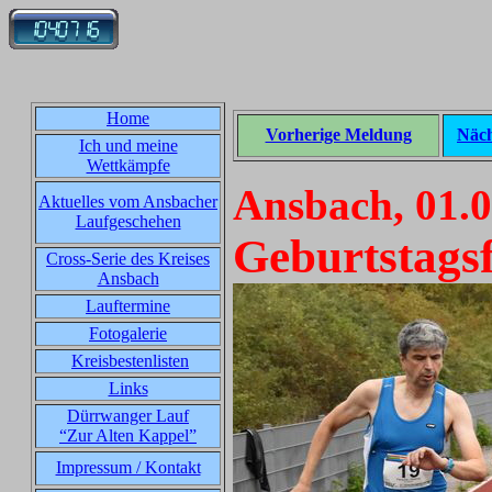
Home
Vorherige Meldung
Näch
Ich und meine
Wettkämpfe
Ansbach, 01.
Aktuelles vom Ansbacher
Laufgeschehen
Geburtstagsf
Cross-Serie des Kreises
Ansbach
Lauftermine
Fotogalerie
Kreisbestenlisten
Links
Dürrwanger Lauf
“Zur Alten Kappel”
Impressum / Kontakt