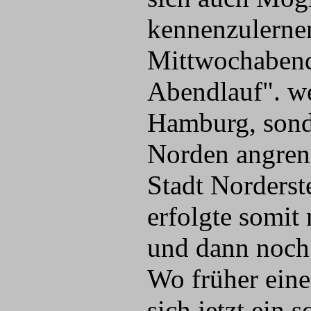
kennenzulerne
Mittwochabend
Abendlauf". we
Hamburg, sonde
Norden angre
Stadt Norderste
erfolgte somit 
und dann noch 
Wo früher eine
sich jetzt ein