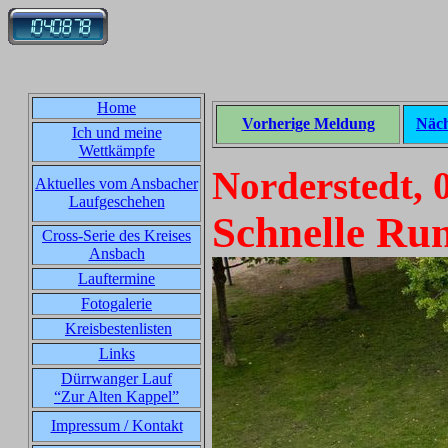
Home
Vorherige Meldung
Näch
Ich und meine
Wettkämpfe
Norderstedt, 
Aktuelles vom Ansbacher
Laufgeschehen
Schnelle Ru
Cross-Serie des Kreises
Ansbach
Lauftermine
Fotogalerie
Kreisbestenlisten
Links
Dürrwanger Lauf
“Zur Alten Kappel”
Impressum / Kontakt