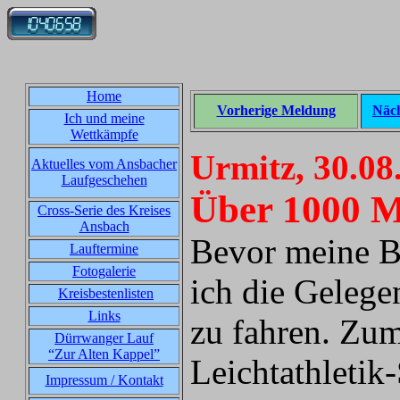
Home
Vorherige Meldung
Näc
Ich und meine
Wettkämpfe
Urmitz, 30.08
Aktuelles vom Ansbacher
Laufgeschehen
Über 1000 Me
Cross-Serie des Kreises
Ansbach
Bevor meine B
Lauftermine
Fotogalerie
ich die Geleg
Kreisbestenlisten
Links
zu fahren. Zu
Dürrwanger Lauf
“Zur Alten Kappel”
Leichtathletik
Impressum / Kontakt