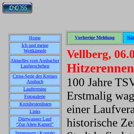
Vorherige Meldung
Näc
Home
Ich und meine
Vellberg, 06.
Wettkämpfe
Aktuelles vom Ansbacher
Hitzerenne
Laufgeschehen
Cross-Serie des Kreises
100 Jahre TSV
Ansbach
Lauftermine
Erstmalig wag
Fotogalerie
Kreisbestenlisten
einer Laufver
Links
historische Z
Dürrwanger Lauf
“Zur Alten Kappel”
Impressum / Kontakt