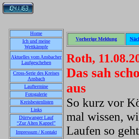
Home
Vorherige Meldung
Näc
Ich und meine
Wettkämpfe
Roth, 11.08.2
Aktuelles vom Ansbacher
Laufgeschehen
Das sah sch
Cross-Serie des Kreises
Ansbach
aus
Lauftermine
Fotogalerie
So kurz vor Kö
Kreisbestenlisten
Links
mal wissen, wi
Dürrwanger Lauf
“Zur Alten Kappel”
Laufen so geht
Impressum / Kontakt