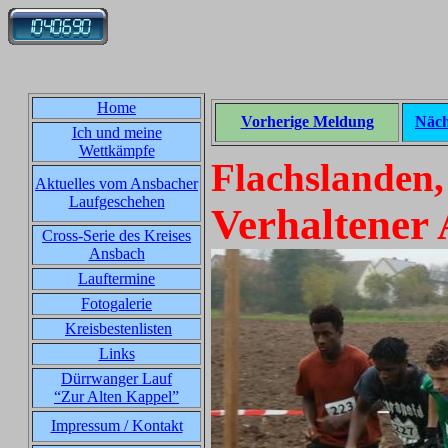
Home
Vorherige Meldung
Näch
Ich und meine
Wettkämpfe
Flachslanden,
Aktuelles vom Ansbacher
Laufgeschehen
Verhaltener 
Cross-Serie des Kreises
Ansbach
Lauftermine
Fotogalerie
Kreisbestenlisten
Links
Dürrwanger Lauf
“Zur Alten Kappel”
Impressum / Kontakt