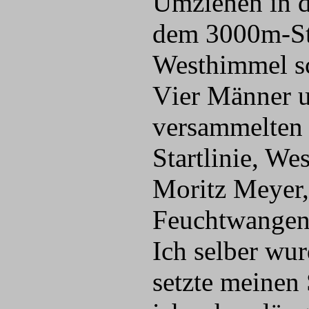
Umziehen in d
dem 3000m-Sta
Westhimmel sc
V
ier Männer 
versammelten s
Startlinie, We
Moritz Meyer,
Feuchtwangen) 
Ich selber wu
setzte meinen