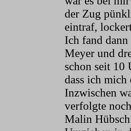
war es bei mir
der Zug pünk
eintraf, locke
Ich fand dann
Meyer und drei
schon seit 10
dass ich mich 
Inzwischen wa
verfolgte noc
Malin Hübsch 