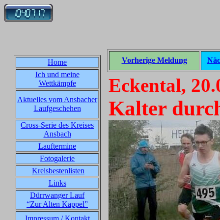
Vorherige Meldung
Näc
Home
Ich und meine
Eckental, 20.
Wettkämpfe
Aktuelles vom Ansbacher
Kalter durc
Laufgeschehen
Cross-Serie des Kreises
Ansbach
Lauftermine
Fotogalerie
Kreisbestenlisten
Links
Dürrwanger Lauf
“Zur Alten Kappel”
Impressum / Kontakt