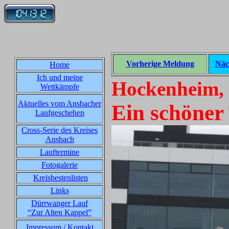
Vorherige Meldung
Näc
Home
Ich und meine
Hockenheim, 
Wettkämpfe
Aktuelles vom Ansbacher
Ein schöner 
Laufgeschehen
Cross-Serie des Kreises
Ansbach
Lauftermine
Fotogalerie
Kreisbestenlisten
Links
Dürrwanger Lauf
“Zur Alten Kappel”
Impressum / Kontakt