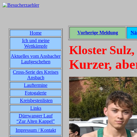
Vorherige Meldung
Nä
Home
Ich und meine
Wettkämpfe
Kloster Sulz,
Aktuelles vom Ansbacher
Kurzer, abe
Laufgeschehen
Cross-Serie des Kreises
Ansbach
Lauftermine
Fotogalerie
Kreisbestenlisten
Links
Dürrwanger Lauf
“Zur Alten Kappel”
Impressum / Kontakt