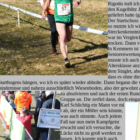
Rigottis traft i
den Kugelblitz 
geliefert hatte 
Der Startschuss 
so mutzte ich w
Streckenkenntni
war im Vergleic
trocken. Dann v
In Kemmern ist 
Seniorenwertung
musste ich auch 
Altersklasse anz
dem Singlet, ab
dass es ohne die
Startbogens hängen, wo ich es später wieder abholte. Dann begann die 
nhindernisse und nahezu ausschließlich Wiesenboden, also der gewohn
zu absolvieren und nach der ersten Rund
Gruppe an. Die zerfiel dann, doch einga
Karl Schlichtig ein Mann vor mi
r ab, der ein M60er sein könnte,
was auch stimmte. Auch jedem
Fall nar nun mein Kampfgeist
erwacht und ich versuchte, die
Lücke nicht zu groß werden zu
lassen. Ich konnte mich auch