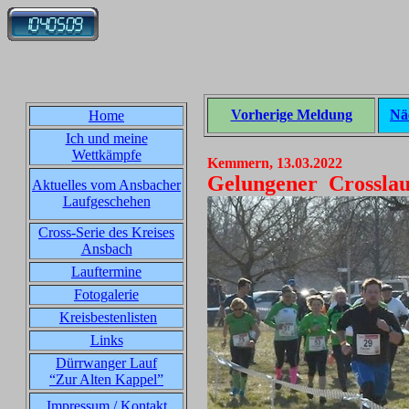
Vorherige Meldung
Nä
Home
Ich und meine
Wettkämpfe
Kemmern, 13.03.2022
Gelungener Crosslau
Aktuelles vom Ansbacher
Laufgeschehen
Cross-Serie des Kreises
Ansbach
Lauftermine
Fotogalerie
Kreisbestenlisten
Links
Dürrwanger Lauf
“Zur Alten Kappel”
Impressum / Kontakt