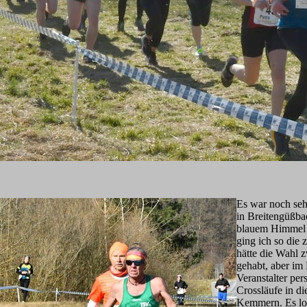
Es war noch seh
in Breitengüßba
blauem Himmel u
ging ich so die
hätte die Wahl 
gehabt, aber i
Veranstalter per
Crossläufe in d
Kemmern. Es loh