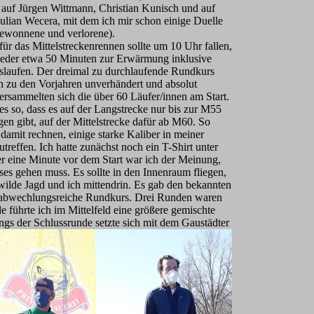
ch auf Jürgen Wittmann, Christian Kunisch und auf
Julian Wecera, mit dem ich mir schon einige Duelle
(gewonnene und verlorene).
für das Mittelstreckenrennen sollte um 10 Uhr fallen,
ieder etwa 50 Minuten zur Erwärmung inklusive
slaufen. Der dreimal zu durchlaufende Rundkurs
h zu den Vorjahren unverhändert und absolut
ersammelten sich die über 60 Läufer/innen am Start.
es so, dass es auf der Langstrecke nur bis zur M55
en gibt, auf der Mittelstrecke dafür ab M60. So
damit rechnen, einige starke Kaliber in meiner
utreffen. Ich hatte zunächst noch ein T-Shirt unter
er eine Minute vor dem Start war ich der Meinung,
ses gehen muss. Es sollte in den Innenraum fliegen,
wilde Jagd und ich mittendrin. Es gab den bekannten
t abwechlungsreiche Rundkurs. Drei Runden waren
e führte ich im Mittelfeld eine größere
gemischte
ngs der Schlussrunde setzte sich mit dem Gaustädter