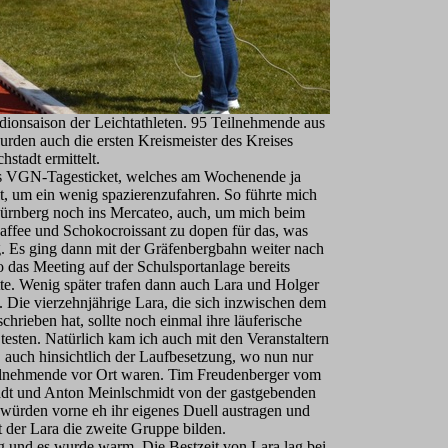
dionsaison der Leichtathleten. 95 Teilnehmende aus
urden auch die ersten Kreismeister des Kreises
stadt ermittelt.
as VGN-Tagesticket, welches am Wochenende ja
t, um ein wenig spazierenzufahren. So führte mich
ürnberg noch ins Mercateo, auch, um mich beim
affee und Schokocroissant zu dopen für das, was
Es ging dann mit der Gräfenbergbahn weiter nach
 das Meeting auf der Schulsportanlage bereits
te. Wenig später trafen dann auch Lara und Holger
 Die vierzehnjährige Lara, die sich inzwischen dem
chrieben hat, sollte noch einmal ihre läuferische
 testen. Natürlich kam ich auch mit den Veranstaltern
 auch hinsichtlich der Laufbesetzung, wo nun nur
ilnehmende vor Ort waren. Tim Freudenberger vom
t und Anton Meinlschmidt von der gastgebenden
würden vorne eh ihr eigenes Duell austragen und
 der Lara die zweite Gruppe bilden.
g und es wurde warm. Die Bestzeit von Lara lag bei