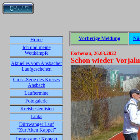
Vorherige Meldung
Nä
Home
Ich und meine
Wettkämpfe
Eschenau, 26.03.2022
Schon wieder Vorjahr
Aktuelles vom Ansbacher
Laufgeschehen
Cross-Serie des Kreises
Ansbach
Lauftermine
Fotogalerie
Kreisbestenlisten
Links
Dürrwanger Lauf
“Zur Alten Kappel”
Impressum / Kontakt