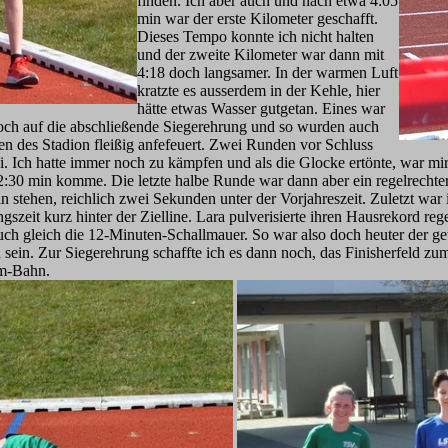
finden. Ich aber auch und nach etwa 4:05
min war der erste Kilometer geschafft.
Dieses Tempo konnte ich nicht halten
und der zweite Kilometer war dann mit
4:18 doch langsamer. In der warmen Luft
kratzte es ausserdem in der Kehle, hier
hätte etwas Wasser gutgetan. Eines war
a noch auf die abschließende Siegerehrung und so wurden auch
ken des Stadion fleißig anfefeuert. Zwei Runden vor Schluss
. Ich hatte immer noch zu kämpfen und als die Glocke ertönte, war mir 
:30 min komme. Die letzte halbe Runde war dann aber ein regelrechter 
in stehen, reichlich zwei Sekunden unter der Vorjahreszeit. Zuletzt wa
ngszeit kurz hinter der Zielline. Lara pulverisierte ihren Hausrekord r
ch gleich die 12-Minuten-Schallmauer. So war also doch heuter der gew
 sein. Zur Siegerehrung schaffte ich es dann noch, das Finisherfeld zum
0m-Bahn.