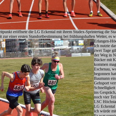
punkt eröffnete die LG Eckental mit ihrem Studex-Sprintertag die Sta
t zur einer ersten Standortbestimmung bei frühlungshaften Wetter, es w
Erlangen-Höch
Ich nutzte d
zwei Tage gil
der Weg in N
Bäcker mit K
kommen mag. 
Eschenau, wo
begonnen hat
Baumann ein.
Gehsport vers
Schnelligkeit
ins Gespräch,
noch vier Te
LSC Höchstad
LG Eckental 
ich würde mit
Es war sonni