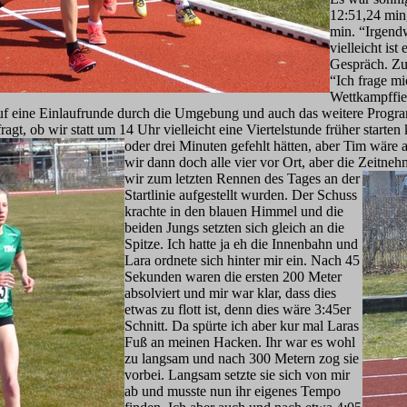
12:51,24 min,
min. “Irgend
vielleicht is
Gespräch. Zu
“Ich frage mi
Wettkampffie
auf eine Einlaufrunde durch die Umgebung und auch das weitere Program
agt, ob wir statt um 14 Uhr vielleicht eine Viertelstunde früher starte
oder drei Minuten gefehlt hätten, aber Tim wäre 
wir dann doch alle vier vor Ort, aber die Zeitne
wir zum letzten Rennen des Tag
es an der
Startlinie aufgestellt wurden. Der Schuss
krachte in den blauen Himmel und die
beiden Jungs setzten sich gleich an die
Spitze. Ich hatte ja eh die Innenbahn und
Lara ordnete sich hinter mir ein. Nach 45
Sekunden waren die ersten 200 Meter
absolviert und mir war klar, dass dies
etwas zu flott ist, denn dies wäre 3:45er
Schnitt. Da spürte ich aber kur mal Laras
Fuß an meinen Hacken. Ihr war es wohl
zu langsam und nach 300 Metern zog sie
vorbei. Langsam setzte sie sich von mir
ab und musste nun ihr eigenes Tempo