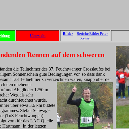
Bilder
Bericht/Bilder Peter
eldung
Übersicht
Steiner
anndenden Rennen auf dem schweren
fanden die Teilnehmer des 37. Feuchtwanger Crosslaufes bei
iligem Sonnenschein gute Bedingungen vor, so dass dank
esamt 133 Teilnehmer zu verzeichnen waren, knapp über der
urch
den unebenen
uf und Ab gilt der 1250 m
cher Weg als sehr
Nacht durchfeuchtet wurde.
nner über etwa 3.6 km bildete
rogrammes. Stefan Schwager
er (TuS Feuchtwangen)
gefolgt vom für das LAC Quelle
 Hartmann. In der letzten