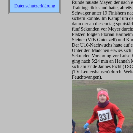
Runde musste Mayer, der nach e
Datenschutzerklärung
Trainingsrückstand hatte, abreiße
Schwager unter 19 Finishern na
sichern konnte. Im Kampf um de
dann der an diesem tag spurtstä
fünf Sekunden vor Meyer durchs
Plätzen folgten Florian Barthel
Steiner (VfB Gutenzell) und Ka
Der U10-Nachwuchs hatte auf ei
Unter den Mädchen erwies sich 
Sekunden Vorsprung vor Luise He
ging nach 5:24 min an Hannah M
sich am Ende Jannes Picht (TSC
(TV Leutershausen) durch. Weite
Feuchtwangen).