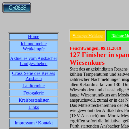
Vorherige Meldung
Nächste M
Home
Ich und meine
Feuchtwangen, 09.11.2019
Wettkämpfe
127 Finisher in sp
Aktuelles vom Ansbacher
Wiesenkurs
Laufgeschehen
Statt des angekündigten Regens 
Cross-Serie des Kreises
kühlen Temperaturen und zeitwe
Ansbach
zahlreicher Nachmeldungen insg
alten Rekordmarke von 130. D
Lauftermine
Wiesenboden und das ständige A
Fotogalerie
lange Wiesenrundkurs am Mosba
Kreisbestenlisten
anspruchsvoll, zumal er in der 
Das Mittelstreckenrennen der Mä
Links
wie gewohnt den Auftakt des P
(TSV Ansbach) und Moritz Mey
ergriffen sofort die Initiative, 
Impressum / Kontakt
Fürth startenden Ansbacher Marc