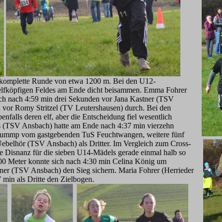
e komplette Runde von etwa 1200 m. Bei den U12-
s elfköpfigen Feldes am Ende dicht beisammen. Emma Fohrer
sich nach 4:59 min drei Sekunden vor Jana Kastner (TSV
 vor Romy Stritzel (TV Leutershausen) durch. Bei den
enfalls deren elf, aber die Entscheidung fiel wesentlich
s (TSV Ansbach) hatte am Ende nach 4:37 min vierzehn
rummp vom gastgebenden TuS Feuchtwangen, weitere fünf
 Uebelhör (TSV Ansbach) als Dritter. Im Vergleich zum Cross-
e Disnanz für die sieben U14-Mädels gerade einmal halb so
1200 Meter konnte sich nach 4:30 min Celina König um
ner (TSV Ansbach) den Sieg sichern. Maria Fohrer (Herrieder
 min als Dritte den Zielbogen.