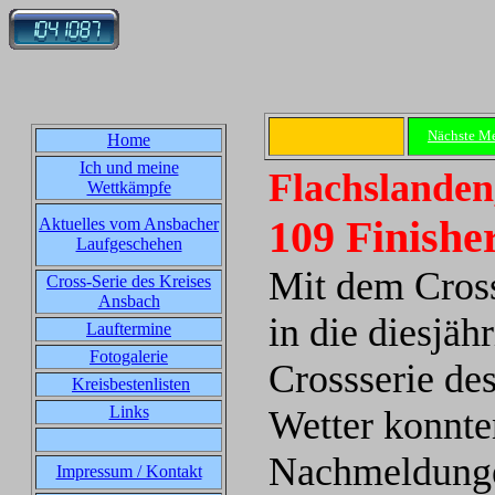
Nächste M
Home
Ich und meine
Flachslanden
Wettkämpfe
109 Finishe
Aktuelles vom Ansbacher
Laufgeschehen
Mit dem Cross
Cross-Serie des Kreises
Ansbach
in die diesjäh
Lauftermine
Fotogalerie
Crossserie de
Kreisbestenlisten
Links
Wetter konnte
Nachmeldungen
Impressum / Kontakt