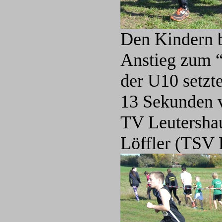
Den Kindern b
Anstieg zum “
der U10 setzt
13 Sekunden v
TV Leutershau
Löffler (TSV 