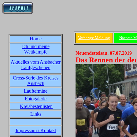
Vorherige Meldung
Nächste M
Home
Ich und meine
Wettkämpfe
Neuendettelsau, 07.07.2019
Das Rennen der deu
Aktuelles vom Ansbacher
Laufgeschehen
Cross-Serie des Kreises
Ansbach
Lauftermine
Fotogalerie
Kreisbestenlisten
Links
Impressum / Kontakt