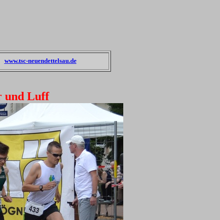
www.tsc-neuendettelsau.de
r und Luff