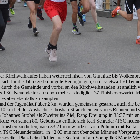
r Kirchweihlaufes haben wettertechnisch von Gluthitze bis Wolkenbruc
n sich für die Jahreszeit sehr gute Bedingungen, so dass etwa 150 Tei
durch die Gemeinde und vorbei an den Kirchweihständen ist amtlich v
es TSC Neuendettelsau schon mehr als lediglich 37 Finisher erwartet. 
es aber ebenfalls zu kämpfen.
d der Jugendlauf über 2 km wurden gemeinsam gestartet, auch die bei
 10 km lief der Ansbacher Christian Strauch ein einsames Rennen und s
ohannes Strobel als Zweiter ins Ziel, Rang Drei ging in 38:37 min an 
Kurz vor seinen 80. Geburtstag erfüllte sich Karl Schrader (TSC neue
inishen zu dürfen, nach 83:21 min wurde er vom Pubilum mit Beifall 
 TSC Neuendettelsau in 42:03 min mit über zehn Minuten Vorsprung v
zweiten Platz beim Fichtenauer Seefestlauf am Vortag ließ Moritz Me