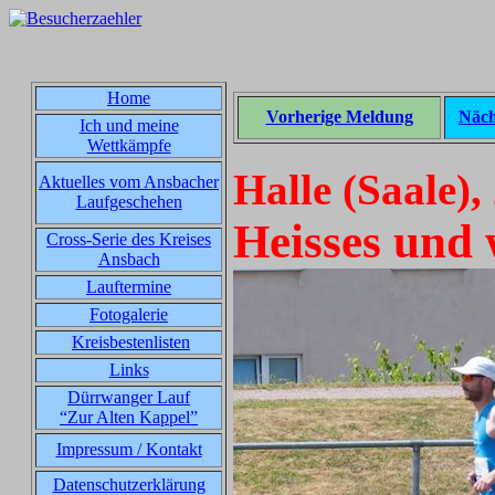
Home
Vorherige Meldung
Näch
Ich und meine
Wettkämpfe
Halle (Saale),
Aktuelles vom Ansbacher
Laufgeschehen
Heisses und 
Cross-Serie des Kreises
Ansbach
Lauftermine
Fotogalerie
Kreisbestenlisten
Links
Dürrwanger Lauf
“Zur Alten Kappel”
Impressum / Kontakt
Datenschutzerklärung