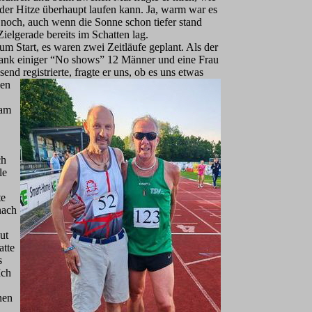
der Hitze überhaupt laufen kann. Ja, warm war es
 noch, auch wenn die Sonne schon tiefer stand
Zielgerade bereits im Schatten lag.
um Start, es waren zwei Zeitläufe geplant. Als der
dank einiger “No shows” 12 Männer und eine Frau
end registrierte, fragte er uns, ob es uns etwas
en
sam
ch
le
te
nach
ut
atte
s
Ich
nen