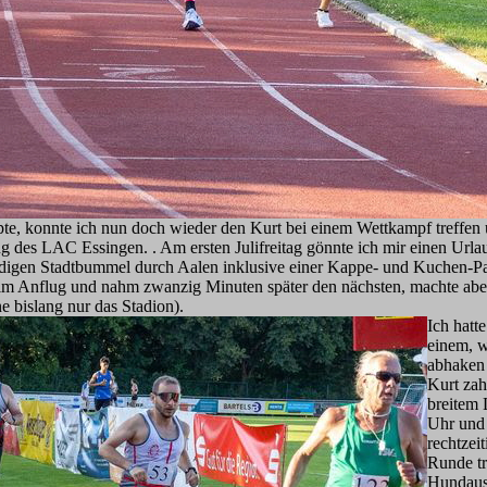
te, konnte ich nun doch wieder den Kurt bei einem Wettkampf treffen
 des LAC Essingen. . Am ersten Julifreitag gönnte ich mir einen Urlau
ündigen Stadtbummel durch Aalen inklusive einer Kappe- und Kuchen-P
 im Anflug und nahm zwanzig Minuten später den nächsten, machte ab
 bislang nur das Stadion).
Ich hatt
einem, w
abhaken
Kurt zah
breitem 
Uhr und
rechtzei
Runde tr
Hundausf