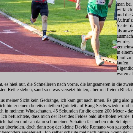
man bei 
wirklich
und die 
Aufruf z
Starter 
als anwes
ausmach
würde,
gemein
in einem
Lauf zu
laufen.
Eigentli
waren al
ht, es hieß nur, die Schnelleren nach vorne, die langsameren in die zwei
sten Reihe stehen, sand so etwas versetzt hinten, aber mit freiem Blick 
us meiner Sicht kein Gedränge, ich kam gut nach innen. Es ging also g
mich hinter einem bereits enteilten Quintett auf Rang Sechs wieder und h
ch in meinem Windschatten. 45 Sekunden für die ersten 200 Meter - da
 Ich befürchtete, dass mich der Rest des Feldes bald überholen würde. 
cht halten und sah dann schon einen Schatten fast neben mir. Seibiger
ve zu überholen, doch dann zog der kleine Davide Romano von gastgebe
 besonders angefeuert. Ich selber schaute mal nach hinten, wann der