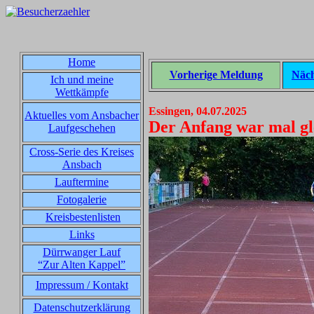
Home
Vorherige Meldung
Näch
Ich und meine
Wettkämpfe
Essingen, 04.07.2025
Aktuelles vom Ansbacher
Der Anfang war mal gle
Laufgeschehen
Cross-Serie des Kreises
Ansbach
Lauftermine
Fotogalerie
Kreisbestenlisten
Links
Dürrwanger Lauf
“Zur Alten Kappel”
Impressum / Kontakt
Datenschutzerklärung