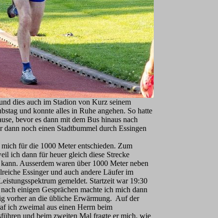
 und dies auch im Stadion von Kurz seinem
bstag und konnte alles in Ruhe angehen. So hatte
ause, bevor es dann mit dem Bus hinaus nach
er dann noch einen Stadtbummel durch Essingen
e mich für die 1000 Meter entschieden. Zum
eil ich dann für heuer gleich diese Strecke
 kann. Ausserdem waren über 1000 Meter neben
lreiche Essinger und auch andere Läufer im
Leistungsspektrum gemeldet. Startzeit war 19:30
 nach einigen Gesprächen machte ich mich dann
tig vorher an die übliche Erwärmung. Auf der
af ich zweimal aus einen Herrn beim
ühren und beim zweiten Mal fragte er mich, wie