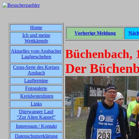
Home
Vorherige Meldung
Näch
Ich und meine
Wettkämpfe
Büchenbach, 
Aktuelles vom Ansbacher
Laufgeschehen
Der Büchenba
Cross-Serie des Kreises
Ansbach
Lauftermine
Fotogalerie
Kreisbestenlisten
Links
Dürrwanger Lauf
“Zur Alten Kappel”
Impressum / Kontakt
Datenschutzerklärung