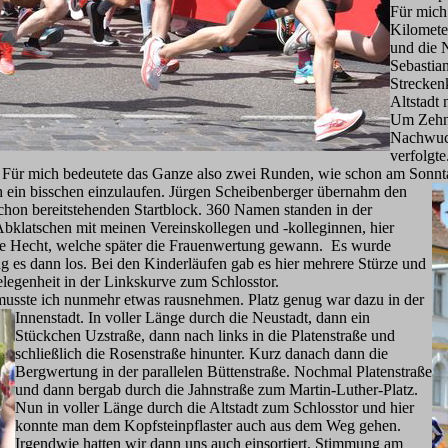
Für mich 
Kilomete
und die 
Sebastia
Strecken
Altstadt
Um Zehn 
Nachwuch
verfolgte
 Für mich bedeutete das Ganze also zwei Runden, wie schon am Sonntag
h ein bisschen einzulaufen. Jürgen Scheibenberger übernahm den
chon bereitstehenden Startblock. 360 Namen standen in der
e. Abklatschen mit meinen Vereinskollegen und -kolleginnen, hier
ane Hecht, welche später die Frauenwertung gewann. Es wurde
ng es dann los. Bei den Kinderläufen gab es hier mehrere Stürze und
elegenheit in der Linkskurve zum Schlosstor.
ste ich nunmehr etwas rausnehmen. Platz genug war dazu in der
Inn
enstadt. In voller Länge durch die Neustadt, dann ein
Stückchen Uzstraße, dann nach links in die Platenstraße und
schließlich die Rosenstraße hinunter. Kurz danach dann die
Bergwertung in der parallelen Büttenstraße. Nochmal Platenstraße
und dann bergab durch die Jahnstraße zum Martin-Luther-Platz.
Nun in voller Länge durch die Altstadt zum Schlosstor und hier
konnte man dem Kopfsteinpflaster auch aus dem Weg gehen.
Irgendwie hatten wir dann uns auch einsortiert. Stimmung am