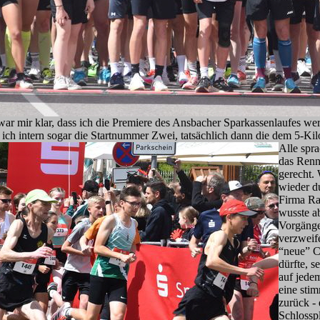
r mir klar, dass ich die Premiere des Ansbacher Sparkassenlaufes wer
 ich intern sogar die Startnummer Zwei, tatsächlich dann die dem 5-Ki
Alle spr
das Renn
gerecht.
wieder du
Firma Rac
wusste a
Vorgänge
verzweife
“neue” C
dürfte, s
auf jede
eine sti
zurück - 
Schlosspl