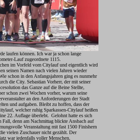
de laufen können. Ich war ja schon lange
lometer-Lauf zugeordnete 1115.
achen im Vorfeld vom Citylauf und eigentlich wird
en seinen Namen nach vielen Jahren wieder
 Wie schon in den Anfangsjahren ging es nunmehr
rch die City. Sebastian Vorherr, der mit seiner
esolution das Ganze auf die Beine Stellte,
ber schon zwei Wochen vorher, warum seine
rveranstalter an den Anforderungen der Stadt
lten und aufgaben. Bleibt zu hoffen, dass der
itylauf, welcher ruhig Sparkassen-Citylauf heißen
eine 22. Auflage überlebt. Gelohnt hatte es sich
m Fall, denn am Nachmittag blickte Ansbach auf
mmungsvolle Veranstaltung mit fast 1500 Finishern
die vielen Zuschauer nicht gezählt. Der
atz war jedenfalls voller Menschen.