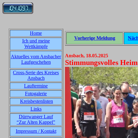
Home
Vorherige Meldung
Näch
Ich und meine
Wettkämpfe
Ansbach, 18.05.2025
Aktuelles vom Ansbacher
Stimmungsvolles Heim
Laufgeschehen
Cross-Serie des Kreises
Ansbach
Lauftermine
Fotogalerie
Kreisbestenlisten
Links
Dürrwanger Lauf
“Zur Alten Kappel”
Impressum / Kontakt