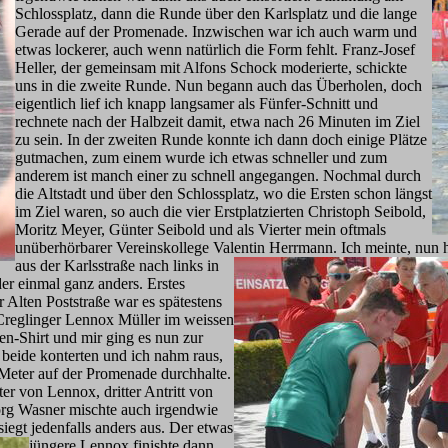
Schlossplatz, dann die Runde über den Karlsplatz und die lange
Gerade auf der Promenade. Inzwischen war ich auch warm und
etwas lockerer, auch wenn natürlich die Form fehlt. Franz-Josef
Heller, der gemeinsam mit Alfons Schock moderierte, schickte
uns in die zweite Runde. Nun begann auch das Überholen, doch
eigentlich lief ich knapp langsamer als Fünfer-Schnitt und
rechnete nach der Halbzeit damit, etwa nach 26 Minuten im Ziel
zu sein. In der zweiten Runde konnte ich dann doch einige Plätze
gutmachen, zum einem wurde ich etwas schneller und zum
anderem ist manch einer zu schnell angegangen. Nochmal durch
die Altstadt und über den Schlossplatz, wo die Ersten schon längst
im Ziel waren, so auch die vier Erstplatzierten Christoph Seibold,
Moritz Meyer, Günter Seibold und als Vierter mein oftmals
unüberhörbarer Vereinskollege Valentin Herrmann. Ich meinte, nun 
aus der Karlss
traße nach links in
r einmal ganz anders. Erstes
 Alten Poststraße war es spätestens
Creglinger Lennox Müller im weissen
en-Shirt und mir ging es nun zur
eide konterten und ich nahm raus,
0 Meter auf der Promenade durchhalte.
er von Lennox, dritter Antritt von
örg Wasner mischte auch irgendwie
iegt jedenfalls an
ders aus. Der etwas
jüngere Lennox finishte dann