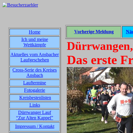
Vorherige Meldung
Näc
Home
Ich und meine
Dürrwangen,
Wettkämpfe
Aktuelles vom Ansbacher
Das erste F
Laufgeschehen
Cross-Serie des Kreises
Ansbach
Lauftermine
Fotogalerie
Kreisbestenlisten
Links
Dürrwanger Lauf
“Zur Alten Kappel”
Impressum / Kontakt