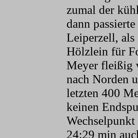
zumal der kühl
dann passierte
Leiperzell, als
Hölzlein für F
Meyer fleißig 
nach Norden u
letzten 400 M
keinen Endspur
Wechselpunkt 
24:29 min auc