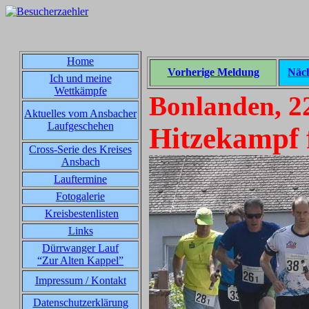
Home
Vorherige Meldung
Näc
Ich und meine
Wettkämpfe
Bonlanden, 2
Aktuelles vom Ansbacher
Laufgeschehen
Hitzekampf 
Cross-Serie des Kreises
Ansbach
Lauftermine
Fotogalerie
Kreisbestenlisten
Links
Dürrwanger Lauf
“Zur Alten Kappel”
Impressum / Kontakt
Datenschutzerklärung