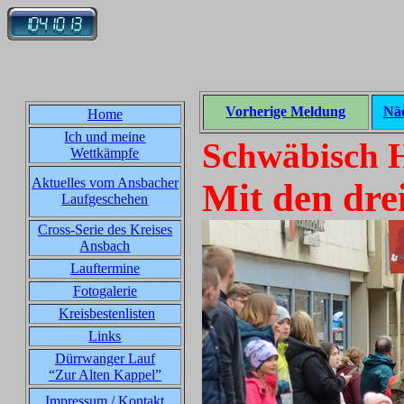
Vorherige Meldung
Nä
Home
Ich und meine
Schwäbisch H
Wettkämpfe
Aktuelles vom Ansbacher
Mit den dre
Laufgeschehen
Cross-Serie des Kreises
Ansbach
Lauftermine
Fotogalerie
Kreisbestenlisten
Links
Dürrwanger Lauf
“Zur Alten Kappel”
Impressum / Kontakt