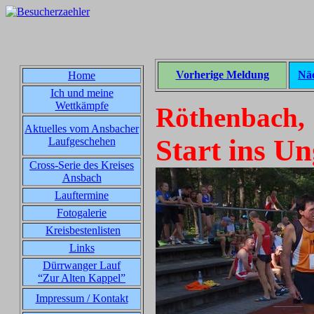
Vorherige Meldung
Nä
Home
Ich und meine
Wettkämpfe
Röthenbach, 
Aktuelles vom Ansbacher
Start ins Un
Laufgeschehen
Cross-Serie des Kreises
Ansbach
Lauftermine
Fotogalerie
Kreisbestenlisten
Links
Dürrwanger Lauf
“Zur Alten Kappel”
Impressum / Kontakt