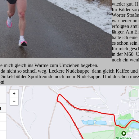
wieder gut. H
für Bilder so
Wörter Straße
war heuer unm
erfolgten amt
länger. Am En
hatte ich eine
es schon sein
für mich gesc
in der M60. Un
noch ein weni
nte mich gleich ins Warme zum Umziehen begeben.
da nicht so schnell weg. Leckere Nudelsuppe, dann gleich Kaffee und
 Dinkelsbühler Sportfreunde noch mehr Nudelsuppe. Und duschen musst
tti