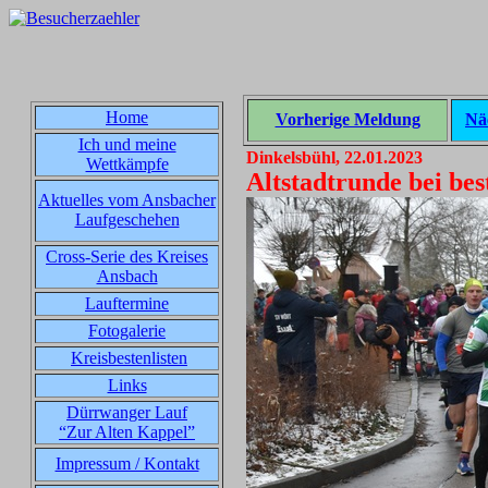
Home
Vorherige Meldung
Nä
Ich und meine
Dinkelsbühl, 22.01.2023
Wettkämpfe
Altstadtrunde bei be
Aktuelles vom Ansbacher
Laufgeschehen
Cross-Serie des Kreises
Ansbach
Lauftermine
Fotogalerie
Kreisbestenlisten
Links
Dürrwanger Lauf
“Zur Alten Kappel”
Impressum / Kontakt