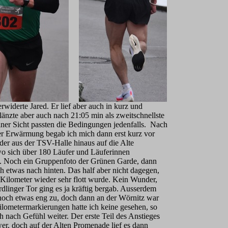
erwiderte Jared. Er lief aber auch in kurz und
länzte aber auch nach 21:05 min als zweitschnellste
ner Sicht passten die Bedingungen jedenfalls. Nach
r Erwärmung begab ich mich dann erst kurz vor
der aus der TSV-Halle hinaus auf die Alte
o sich über 180 Läufer und Läuferinnen
. Noch ein Gruppenfoto der Grünen Garde, dann
h etwas nach hinten. Das half aber nicht dagegen,
e Kilometer wieder sehr flott wurde. Kein Wunder,
linger Tor ging es ja kräftig bergab. Ausserdem
noch etwas eng zu, doch dann an der Wörnitz war
ilometermarkierungen hatte ich keine gesehen, so
h nach Gefühl weiter. Der erste Teil des Anstieges
wer, doch auf der Alten Promenade lief es dann