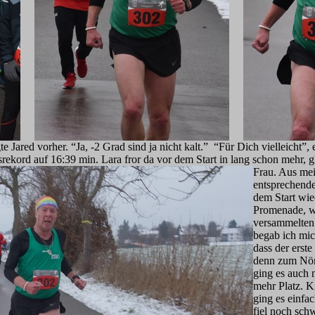
e Jared vorher. “Ja, -2 Grad sind ja nicht kalt.” “Für Dich vielleicht”, 
srekord auf 16:39 min. Lara fror da vor dem Start in lang schon mehr, g
Frau. Aus mei
entsprechende
dem Start wie
Promenade, w
versammelten
begab ich mic
dass der erst
denn zum Nörd
ging es auch 
mehr Platz. K
ging es einfac
fiel noch sch