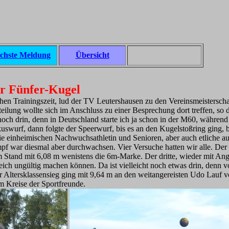
chste Meldung
Übersicht
er Fünfer-Kugel
hen Trainingszeit, lud der TV Leutershausen zu den Vereinsmeistersch
eilung wollte sich im Anschluss zu einer Besprechung dort treffen, so da
och drin, denn in Deutschland starte ich ja schon in der M60, während 
wurf, dann folgte der Speerwurf, bis es an den Kugelstoßring ging, bi
ie einheimischen Nachwuchsathletin und Senioren, aber auch etliche au
f war diesmal aber durchwachsen. Vier Versuche hatten wir alle. Der 
m Stand mit 6,08 m wenistens die 6m-Marke. Der dritte, wieder mit Ang
leich ungültig machen können. Da ist vielleicht noch etwas drin, denn 
 Altersklassensieg ging mit 9,64 m an den weitangereisten Udo Lauf v
m Kreise der Sportfreunde.