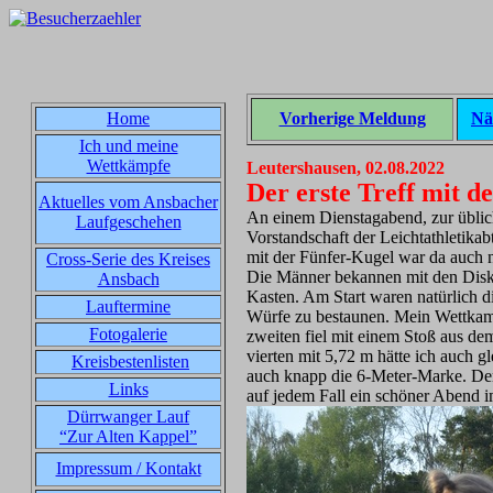
Home
Vorherige Meldung
Nä
Ich und meine
Wettkämpfe
Leutershausen, 02.08.2022
Der erste Treff mit d
Aktuelles vom Ansbacher
An einem Dienstagabend, zur üblic
Laufgeschehen
Vorstandschaft der Leichtathletikabt
mit der Fünfer-Kugel war da auch n
Cross-Serie des Kreises
Die Männer bekannen mit den Diskus
Ansbach
Kasten. Am Start waren natürlich d
Lauftermine
Würfe zu bestaunen. Mein Wettkamp
Fotogalerie
zweiten fiel mit einem Stoß aus de
vierten mit 5,72 m hätte ich auch g
Kreisbestenlisten
auch knapp die 6-Meter-Marke. Der
Links
auf jedem Fall ein schöner Abend i
Dürrwanger Lauf
“Zur Alten Kappel”
Impressum / Kontakt