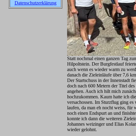
Datenschutzerklärung
Statt nochmal einen ganzen Tag zum
Hilpoltstein. Der Burgfestlauf feier
auch wenn es wieder warm zu werde
danach die Zieleinläufe über 7,6 k
Der Startschuss in der Innenstadt f
doch nach 600 Metern der Titel des 
angehen. Auch ich hilt mich zunächs
hochzukommen. Kaum hatte ich die B
versachossen. Im Sturzflug ging es
laufen, da man eh nocht weiss, für
noch einen Endspurt an und finisht
konnte ich dann die weiteren Ziele
Johannes weizinger und Elias Kolar 
wieder gelohnt.