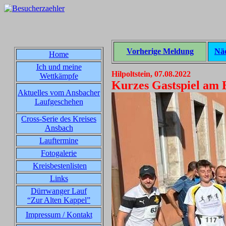
Vorherige Meldung
Nä
Home
Ich und meine
Hilpoltstein, 07.08.2022
Wettkämpfe
Kurzes Gastspiel am
Aktuelles vom Ansbacher
Laufgeschehen
Cross-Serie des Kreises
Ansbach
Lauftermine
Fotogalerie
Kreisbestenlisten
Links
Dürrwanger Lauf
“Zur Alten Kappel”
Impressum / Kontakt