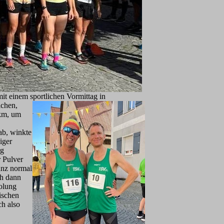
t einem sportlichen Vormittag in
ichen,
 km, um
ab, winkte
iger
rg
r Pulver
anz normal
ch dann
olung
ischen
ch also