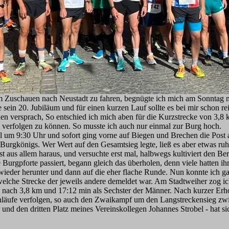
 Zuschauen nach Neustadt zu fahren, begnügte ich mich am Sonntag mi
te sein 20. Jubiläum und für einen kurzen Lauf sollte es bei mir schon re
n versprach, So entschied ich mich aben für die Kurzstrecke von 3,8
m verfolgen zu können. So musste ich auch nur einmal zur Burg hoch.
iel um 9:30 Uhr und sofort ging vorne auf Biegen und Brechen die Post 
Burgkönigs. Wer Wert auf den Gesamtsieg legte, ließ es aber etwas ruh
t aus allem haraus, und versuchte erst mal, halbwegs kultiviert den Be
urgpforte passiert, begann gleich das überholen, denn viele hatten ih
 wieder herunter und dann auf die eher flache Runde. Nun konnte ich g
 welche Strecke der jeweils andere demeldet war. Am Stadtweiher zog i
e nach 3,8 km und 17:12 min als Sechster der Männer. Nach kurzer Erh
inläufe verfolgen, so auch den Zwaikampf um den Langstreckensieg zw
und den dritten Platz meines Vereinskollegen Johannes Strobel - hat si