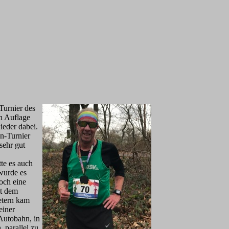
Turnier des
n Auflage
ieder dabei.
n-Turnier
sehr gut
te es auch
wurde es
och eine
it dem
etern kam
einer
 Autobahn, in
 parallel zu