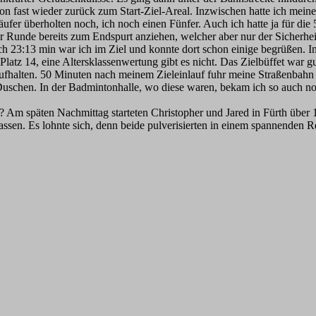
n fast wieder zurück zum Start-Ziel-Areal. Inzwischen hatte ich meine
er überholten noch, ich noch einen Fünfer. Auch ich hatte ja für die 
r Runde bereits zum Endspurt anziehen, welcher aber nur der Sicherheit
ch 23:13 min war ich im Ziel und konnte dort schon einige begrüßen. I
latz 14, eine Altersklassenwertung gibt es nicht. Das Zielbüffet war gu
aufhalten. 50 Minuten nach meinem Zieleinlauf fuhr meine Straßenbahn 
Duschen. In der Badmintonhalle, wo diese waren, bekam ich so auch n
e? Am späten Nachmittag starteten Christopher und Jared in Fürth über
lassen. Es lohnte sich, denn beide pulverisierten in einem spannenden 