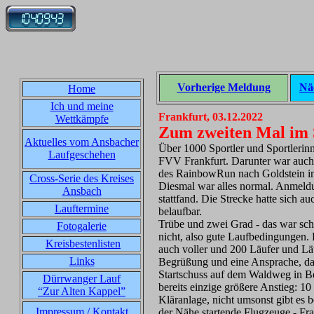
Vorherige Meldung
Nä
Home
Ich und meine
Frankfurt, 03.12.2022
Wettkämpfe
Zum zweiten Mal im 
Aktuelles vom Ansbacher
Über 1000 Sportler und Sportlerinn
Laufgeschehen
FVV Frankfurt. Darunter war auch
des RainbowRun nach Goldstein in 
Cross-Serie des Kreises
Diesmal war alles normal. Anmeld
Ansbach
stattfand. Die Strecke hatte sich a
Lauftermine
belaufbar.
Trübe und zwei Grad - das war scho
Fotogalerie
nicht, also gute Laufbedingungen.
Kreisbestenlisten
auch voller und 200 Läufer und Läu
Links
Begrüßung und eine Ansprache, dan
Startschuss auf dem Waldweg in B
Dürrwanger Lauf
bereits einzige größere Anstieg: 
“Zur Alten Kappel”
Kläranlage, nicht umsonst gibt es 
Impressum / Kontakt
der Nähe startende Flugzeuge - Fra