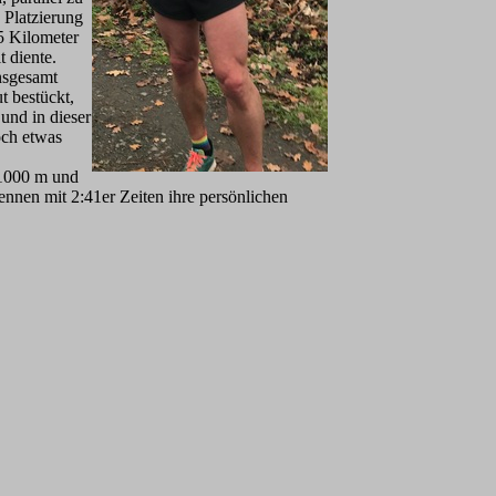
 Platzierung
5 Kilometer
 diente.
nsgesamt
t bestückt,
und in dieser
och etwas
 1000 m und
Rennen mit 2:41er Zeiten ihre persönlichen