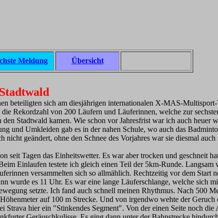
chste Meldung
Übersicht
Stadtwald
en beteiligten sich am diesjährigen internationalen X-MAS-Multisport-
 die Rekordzahl von 200 Läufern und Läuferinnen, welche zur sechste
den Stadtwald kamen. Wie schon vor Jahresfrist war ich auch heuer w
ung und Umkleiden gab es in der nahen Schule, wo auch das Badminto
uch nicht geändert, ohne den Schnee des Vorjahres war sie diesmal auch 
n seit Tagen das Einheitswetter. Es war aber trocken und geschneit hat
 Beim Einlaufen testete ich gleich einen Teil der 5km-Runde. Langsam 
ferinnen versammelten sich so allmählich. Rechtzeitig vor dem Start n
n wurde es 11 Uhr. Es war eine lange Läuferschlange, welche sich m
ewegung setzte. Ich fand auch schnell meinen Rhythmus. Nach 500 M
10 Höhenmeter auf 100 m Strecke. Und von irgendwo wehte der Geruch 
bei Strava hier ein "Stinkendes Segment". Von der einen Seite noch die
nkfurter Geräuschkulisse. Es ging dann unter der Bahnstrecke hindurch,