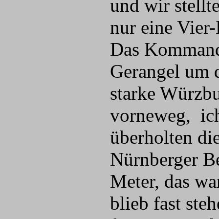
und wir stell
nur eine Vier
Das Kommando
Gerangel um d
starke Würzbu
vorneweg, ich
überholten di
Nürnberger Be
Meter, das wa
blieb fast ste