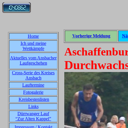
Vorherige Meldung
Nä
Home
Ich und meine
Aschaffenbur
Wettkämpfe
Aktuelles vom Ansbacher
Durchwachse
Laufgeschehen
Cross-Serie des Kreises
Ansbach
Lauftermine
Fotogalerie
Kreisbestenlisten
Links
Dürrwanger Lauf
“Zur Alten Kappel”
Impressum / Kontakt