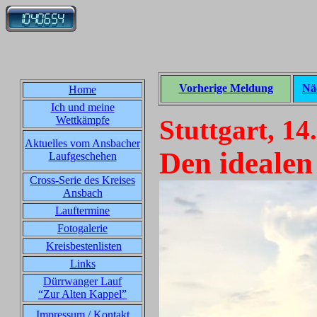
Vorherige Meldung
Nä
Home
Ich und meine
Wettkämpfe
Stuttgart, 14
Aktuelles vom Ansbacher
Den idealen
Laufgeschehen
Cross-Serie des Kreises
Ansbach
Lauftermine
Fotogalerie
Kreisbestenlisten
Links
Dürrwanger Lauf
“Zur Alten Kappel”
Impressum / Kontakt