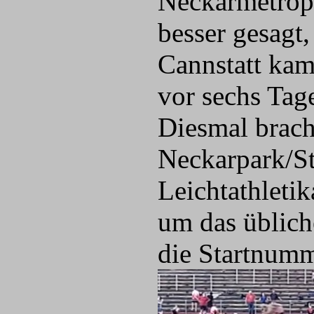
Neckarmetropo
besser gesagt
Cannstatt kame
vor sechs Tag
Diesmal brac
Neckarpark/St
Leichtathleti
um das üblic
die Startnum