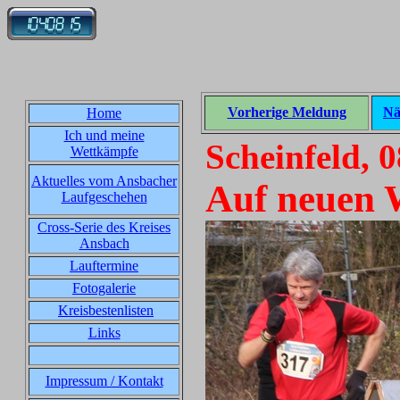
Vorherige Meldung
Nä
Home
Ich und meine
Scheinfeld, 
Wettkämpfe
Aktuelles vom Ansbacher
Auf neuen 
Laufgeschehen
Cross-Serie des Kreises
Ansbach
Lauftermine
Fotogalerie
Kreisbestenlisten
Links
Impressum / Kontakt