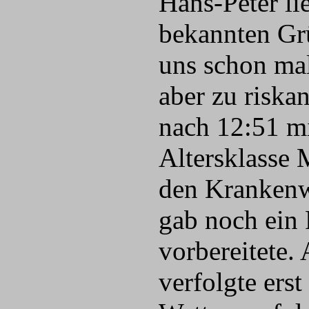
Hans-Peter li
bekannten Grü
uns schon mal
aber zu riska
nach 12:51 mi
Altersklasse 
den Krankenw
gab noch ein F
vorbereitete.
verfolgte ers