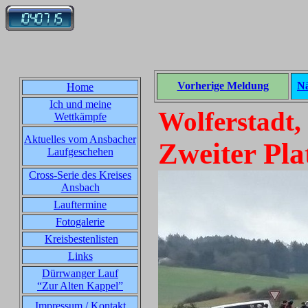
Vorherige Meldung
Nä
Home
Ich und meine
Wolferstadt,
Wettkämpfe
Aktuelles vom Ansbacher
Zweiter Pla
Laufgeschehen
Cross-Serie des Kreises
Ansbach
Lauftermine
Fotogalerie
Kreisbestenlisten
Links
Dürrwanger Lauf
“Zur Alten Kappel”
Impressum / Kontakt