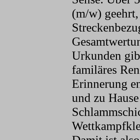
(m/w) geehrt,
Streckenbezug
Gesamtwertun
Urkunden gibt
familäres Ren
Erinnerung en
und zu Hause
Schlammschic
Wettkampfkle
Damit ist als