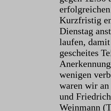
erfolgreiche
Kurzfristig e
Dienstag ans
laufen, dami
gescheites T
Anerkennung 
wenigen verb
waren wir an 
und Friedric
Weinmann (T