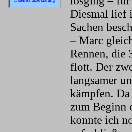
losging – fü
Datenschutzerklärung
Diesmal lief 
Sachen besch
– Marc gleic
Rennen, die 
flott. Der z
langsamer un
kämpfen. Da
zum Beginn d
konnte ich n