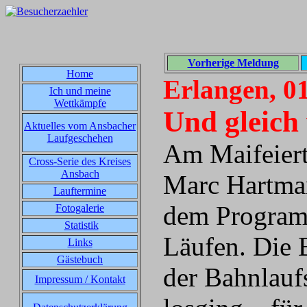
Vorherige Meldung
Home
Erlangen, 0
Ich und meine
Wettkämpfe
Und gleich 
Aktuelles vom Ansbacher
Laufgeschehen
Am Maifeiert
Cross-Serie des Kreises
Ansbach
Marc Hartman
Lauftermine
dem Programm
Fotogalerie
Statistik
Läufen. Die 
Links
Gästebuch
der Bahnlaufs
Impressum / Kontakt