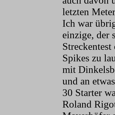
auch davon ü
letzten Meter
Ich war übri
einzige, der
Streckentest 
Spikes zu la
mit Dinkelsb
und an etwas
30 Starter wa
Roland Rigot