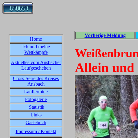
Vorherige Meldung
Home
Ich und meine
Weißenbrun
Wettkämpfe
Aktuelles vom Ansbacher
Allein und
Laufgeschehen
Cross-Serie des Kreises
Ansbach
Lauftermine
Fotogalerie
Statistik
Links
Gästebuch
Impressum / Kontakt