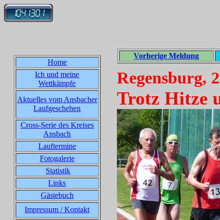
Vorherige Meldung
Home
Regensburg, 2
Ich und meine
Wettkämpfe
Trotz Hitze 
Aktuelles vom Ansbacher
Laufgeschehen
Cross-Serie des Kreises
Ansbach
Lauftermine
Fotogalerie
Statistik
Links
Gästebuch
Impressum / Kontakt