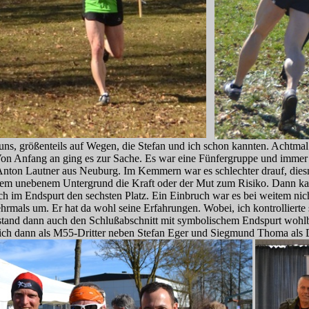
ns, größenteils auf Wegen, die Stefan und ich schon kannten. Achtmal
Von Anfang an ging es zur Sache. Es war eine Fünfergruppe und immer wi
on Lautner aus Neuburg. Im Kemmern war es schlechter drauf, diesma
 dem unebenem Untergrund die Kraft oder der Mut zum Risiko. Dann kam
sich im Endspurt den sechsten Platz. Ein Einbruch war es bei weitem ni
 mehrmals um. Er hat da wohl seine Erfahrungen. Wobei, ich kontrolliert
rstand dann auch den Schlußabschnitt mit symbolischem Endspurt wohlb
 ich dann als M55-Dritter neben Stefan Eger und Siegmund Thoma als D