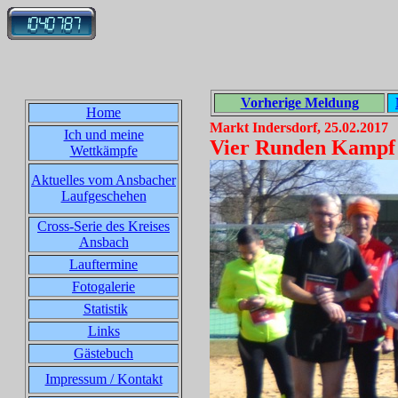
Vorherige Meldung
Home
Markt Indersdorf, 25.02.2017
Ich und meine
Vier Runden Kampf -
Wettkämpfe
Aktuelles vom Ansbacher
Laufgeschehen
Cross-Serie des Kreises
Ansbach
Lauftermine
Fotogalerie
Statistik
Links
Gästebuch
Impressum / Kontakt