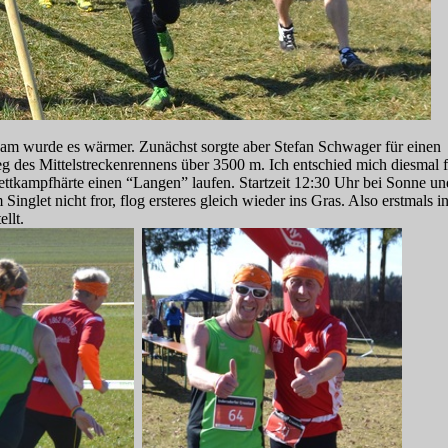
am wurde es wärmer. Zunächst sorgte aber Stefan Schwager für einen
g des Mittelstreckenrennens über 3500 m. Ich entschied mich diesmal f
kampfhärte einen “Langen” laufen. Startzeit 12:30 Uhr bei Sonne un
glet nicht fror, flog ersteres gleich wieder ins Gras. Also erstmals i
llt.