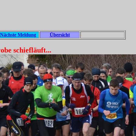
Nächste Meldung
Übersicht
be schiefläuft...