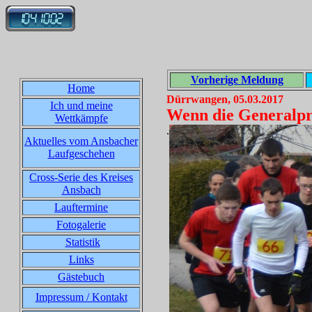
Vorherige Meldung
Home
Dürrwangen, 05.03.2017
Ich und meine
Wenn die Generalpro
Wettkämpfe
.
Aktuelles vom Ansbacher
Laufgeschehen
Cross-Serie des Kreises
Ansbach
Lauftermine
Fotogalerie
Statistik
Links
Gästebuch
Impressum / Kontakt