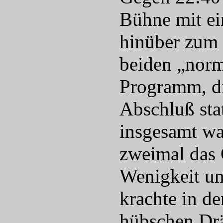
Bühne mit ei
hinüber zum S
beiden „norm
Programm, di
Abschluß stat
insgesamt wa
zweimal das
Wenigkeit un
krachte in d
hübschen Drä