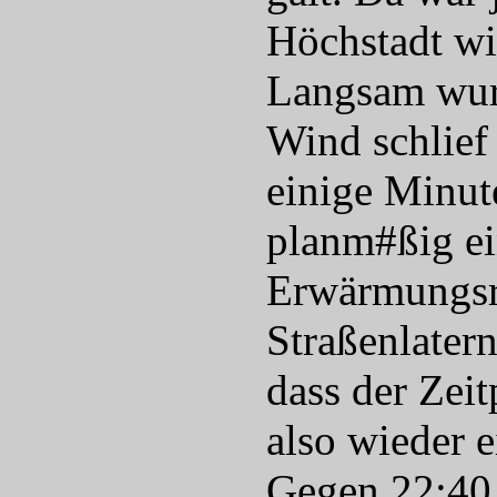
Höchstadt wi
Langsam wurd
Wind schlief
einige Minut
planm#ßig ei
Erwärmungsru
Straßenlater
dass der Zei
also wieder 
Gegen 22:40 