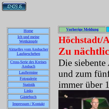
Vorherige Meldung
Home
Höchstadt/A
Ich und meine
Wettkämpfe
Zu nächtli
Aktuelles vom Ansbacher
Laufgeschehen
Die siebente
Cross-Serie des Kreises
Ansbach
und zum fünf
Lauftermine
Fotogalerie
immer über 
Statistik
Links
Gästebuch
Impressum / Kontakt