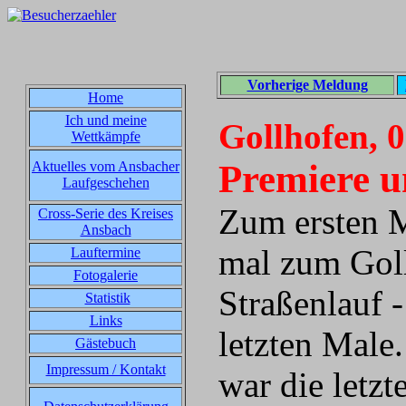
Vorherige Meldung
Home
Ich und meine
Gollhofen, 
Wettkämpfe
Premiere u
Aktuelles vom Ansbacher
Laufgeschehen
Zum ersten M
Cross-Serie des Kreises
Ansbach
mal zum Gol
Lauftermine
Fotogalerie
Straßenlauf 
Statistik
Links
letzten Male
Gästebuch
Impressum / Kontakt
war die letzt