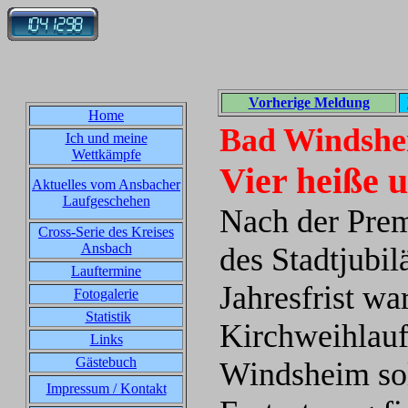
Vorherige Meldung
Home
Bad Windshei
Ich und meine
Wettkämpfe
Vier heiße 
Aktuelles vom Ansbacher
Laufgeschehen
Nach der Prem
Cross-Serie des Kreises
Ansbach
des Stadtjubi
Lauftermine
Jahresfrist wa
Fotogalerie
Statistik
Kirchweihlauf
Links
Gästebuch
Windsheim sol
Impressum / Kontakt