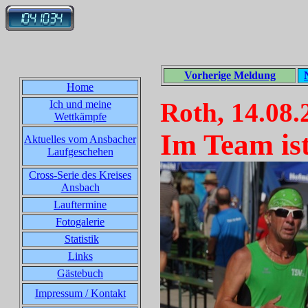
Vorherige Meldung
Home
Roth, 14.08.
Ich und meine
Wettkämpfe
Im Team is
Aktuelles vom Ansbacher
Laufgeschehen
Cross-Serie des Kreises
Ansbach
Lauftermine
Fotogalerie
Statistik
Links
Gästebuch
Impressum / Kontakt