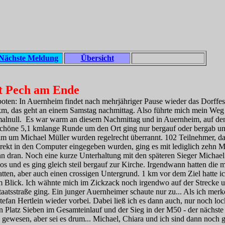
Nächste Meldung
Übersicht
t Pech am Ende
ten: In Auernheim findet nach mehrjähriger Pause wieder das Dorffest 
 km, das geht an einem Samstag nachmittag. Also führte mich mein Weg 
rmalnull. Es war warm an diesem Nachmittag und in Auernheim, auf 
 schöne 5,1 kmlange Runde um den Ort ging nur bergauf oder bergab un
im um Michael Müller wurden regelrecht überrannt. 102 Teilnehmer, d
rekt in den Computer eingegeben wurden, ging es mit lediglich zehn 
 dran. Noch eine kurze Unterhaltung mit den späteren Sieger Michael 
s und es ging gleich steil bergauf zur Kirche. Irgendwann hatten die me
atten, aber auch einen crossigen Untergrund. 1 km vor dem Ziel hatte 
m Blick. Ich wähnte mich im Zickzack noch irgendwo auf der Strecke u
taatsstraße ging. Ein junger Auernheimer schaute nur zu... Als ich merke
efan Hertlein wieder vorbei. Dabei ließ ich es dann auch, nur noch loc
n Platz Sieben im Gesamteinlauf und der Sieg in der M50 - der nächste
ewesen, aber sei es drum... Michael, Chiara und ich sind dann noch