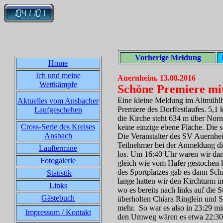
Vorherige Meldung
Home
Ich und meine
Auernheim, 13.08.2016
Wettkämpfe
Schöne Premiere mi
Eine kleine Meldung im Altmühlbo
Aktuelles vom Ansbacher
Premiere des Dorffestlaufes. 5,1
Laufgeschehen
die Kirche steht 634 m über No
Cross-Serie des Kreises
keine einzige ebene Fläche. Die
Ansbach
Die Veranstalter des SV Auernhe
Teilnehmer bei der Anmeldung di
Lauftermine
los. Um 16:40 Uhr waren wir dann
Fotogalerie
gleich wie vom Hafer gestochen lo
des Sportplatzes gab es dann Sch
Statistik
lange hatten wir den Kirchturm i
Links
wo es bereits nach links auf die S
Gästebuch
überholten Chiara Ringlein und St
mehr. So war es also in 23:29 mi
Impressum / Kontakt
den Umweg wären es etwa 22:30 g