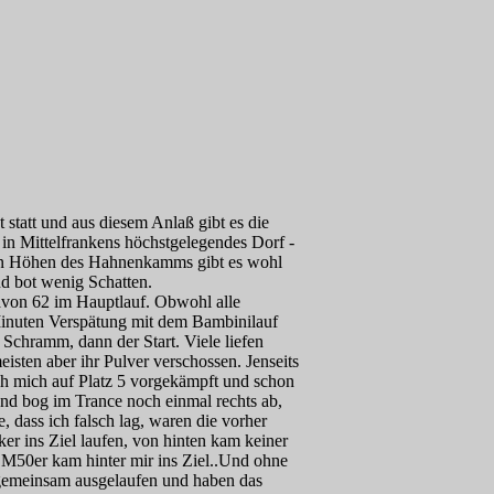
statt und aus diesem Anlaß gibt es die
in Mittelfrankens höchstgelegendes Dorf -
den Höhen des Hahnenkamms gibt es wohl
d bot wenig Schatten.
avon 62 im Hauptlauf. Obwohl alle
Minuten Verspätung mit dem Bambinilauf
Schramm, dann der Start. Viele liefen
isten aber ihr Pulver verschossen. Jenseits
ich mich auf Platz 5 vorgekämpft und schon
nd bog im Trance noch einmal rechts ab,
, dass ich falsch lag, waren die vorher
ker ins Ziel laufen, von hinten kam keiner
 M50er kam hinter mir ins Ziel..Und ohne
 gemeinsam ausgelaufen und haben das