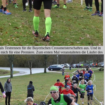
ls Testrennen für die Bayerischen Crossmeisterschaften aus. Und in
 mich für eine Premiere. Zum ersten Mal veranstalteten die Läufer des