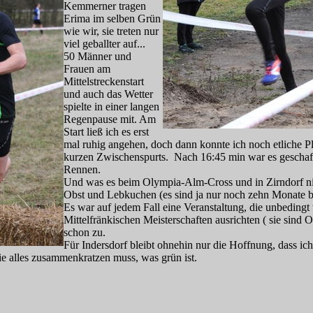
Kemmerner tragen
Erima im selben Grün
wie wir, sie treten nur
viel geballter auf...
50 Männer und
Frauen am
Mittelstreckenstart
und auch das Wetter
spielte in einer langen
Regenpause mit. Am
Start ließ ich es erst
mal ruhig angehen, doch dann konnte ich noch etliche P
kurzen Zwischenspurts. Nach 16:45 min war es geschafft:
Rennen.
Und was es beim Olympia-Alm-Cross und in Zirndorf nicht
Obst und Lebkuchen (es sind ja nur noch zehn Monate b
Es war auf jedem Fall eine Veranstaltung, die unbedin
Mittelfränkischen Meisterschaften ausrichten ( sie sind 
schon zu.
Für Indersdorf bleibt ohnehin nur die Hoffnung, dass ich 
ie alles zusammenkratzen muss, was grün ist.