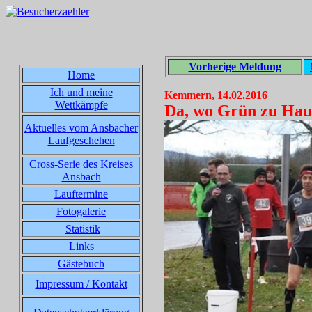
Vorherige Meldung
Home
Ich und meine
Kemmern, 14.02.2016
Wettkämpfe
Da, wo Grün zu Hause
Aktuelles vom Ansbacher
Laufgeschehen
Cross-Serie des Kreises
Ansbach
Lauftermine
Fotogalerie
Statistik
Links
Gästebuch
Impressum / Kontakt