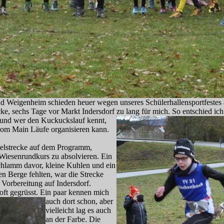
 Weigenheim schieden heuer wegen unseres Schülerhallensportfestes a
ke, sechs Tage vor Markt Indersdorf zu lang für mich. So entschied ich
 und wer den Kuckuckslauf kennt,
vom Main Läufe organisieren kann.
telstrecke auf dem Programm,
 Wiesenrundkurs zu absolvieren. Ein
chlamm davor, kleine Kuhlen und ein
en Berge fehlten, war die Strecke
ls Vorbereitung auf Indersdorf.
oft gegrüsst. Ein paar kennen mich
auch dort schon, aber
vielleicht lag es auch
an der Farbe. Die