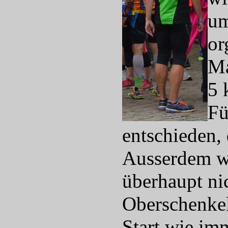
um
or
Ma
5 
Fü
entschieden,
Ausserdem wo
überhaupt ni
Oberschenkel
Start wie im