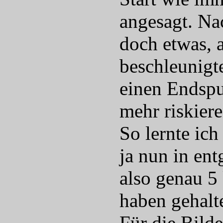
angesagt. Na
doch etwas, a
beschleunigt
einen Endspur
mehr riskier
So lernte ic
ja nun in ent
also genau 5
haben gehalte
Für die Bild