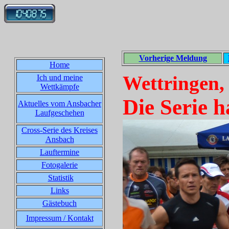
Vorherige Meldung
Home
Wettringen,
Ich und meine
Wettkämpfe
Die Serie h
Aktuelles vom Ansbacher
Laufgeschehen
Cross-Serie des Kreises
Ansbach
Lauftermine
Fotogalerie
Statistik
Links
Gästebuch
Impressum / Kontakt