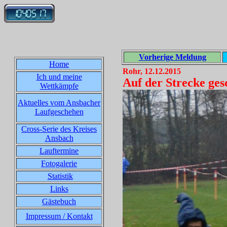
Vorherige Meldung
Home
Rohr, 12.12.2015
Ich und meine
Auf der Strecke gesc
Wettkämpfe
Aktuelles vom Ansbacher
Laufgeschehen
Cross-Serie des Kreises
Ansbach
Lauftermine
Fotogalerie
Statistik
Links
Gästebuch
Impressum / Kontakt